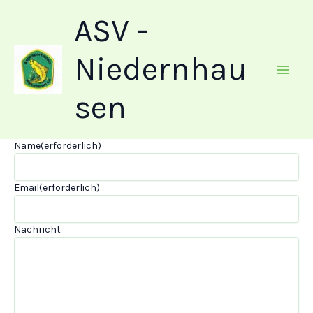
Zum
ASV -
Inhalt
springen
Niedernhau
sen
Name
(erforderlich)
Email
(erforderlich)
Nachricht